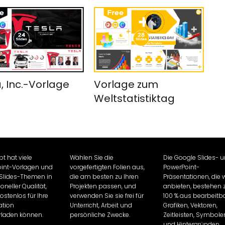
, Inc.-Vorlage
Vorlage zum
Weltstatistiktag
pt hat viele
Wählen Sie die
Die Google Slides- 
int-Vorlagen und
vorgefertigten Folien aus,
PowerPoint-
Slides-Themen in
die am besten zu Ihren
Präsentationen, die w
oneller Qualität,
Projekten passen, und
anbieten, bestehen 
kostenlos für Ihre
verwenden Sie sie frei für
100 % aus bearbeitb
ation
Unterricht, Arbeit und
Grafiken, Vektoren,
rladen können.
persönliche Zwecke.
Zeitleisten, Symbole
und Hintergründen.