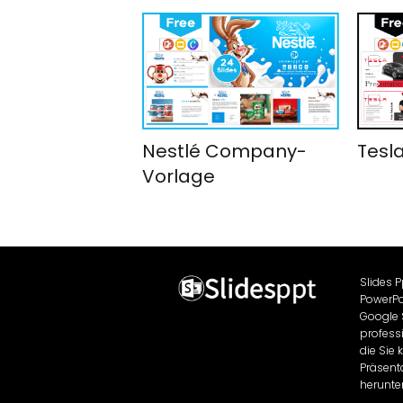
Nestlé Company-
Tesla
Vorlage
Slides P
PowerPo
Google 
professi
die Sie 
Präsent
herunte