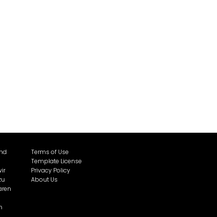
und
Terms of Use
Template License
ir
Privacy Policy
zu
About Us
aren
n