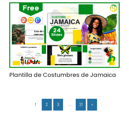
Plantilla de Costumbres de Jamaica
1
2
3
…
21
»