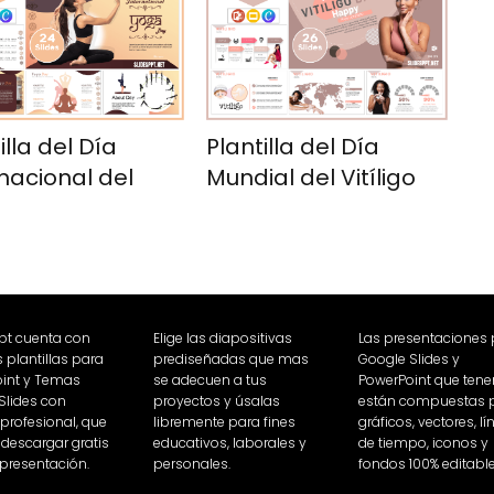
illa del Día
Plantilla del Día
nacional del
Mundial del Vitíligo
a
Ppt cuenta con
Elige las diapositivas
Las presentaciones
plantillas para
prediseñadas que mas
Google Slides y
int y Temas
se adecuen a tus
PowerPoint que ten
Slides con
proyectos y úsalas
están compuestas 
 profesional, que
libremente para fines
gráficos, vectores, l
descargar gratis
educativos, laborales y
de tiempo, iconos y
 presentación.
personales.
fondos 100% editable