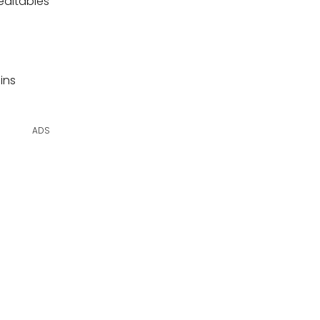
editables
ins
ADS