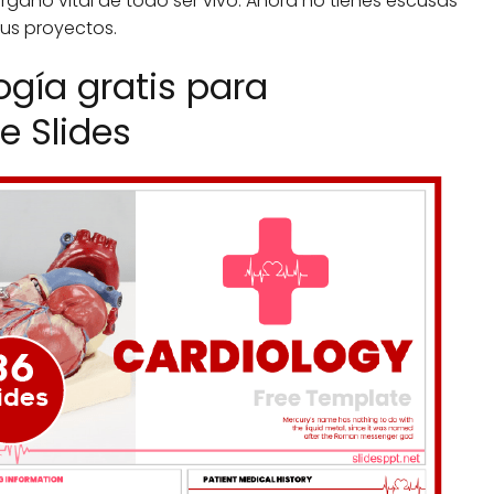
rgano vital de todo ser vivo. Ahora no tienes escusas
tus proyectos.
logía gratis para
e Slides