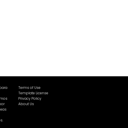
 para
Terms of Use
Template License
emos
Privacy Policy
por
About Us
íneas
s.