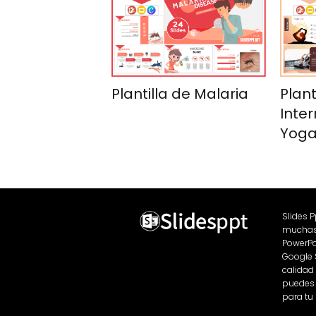
Plantilla de Malaria
Plant
Inter
Yog
Slides 
muchas 
PowerPo
Google 
calidad
puedes 
para tu