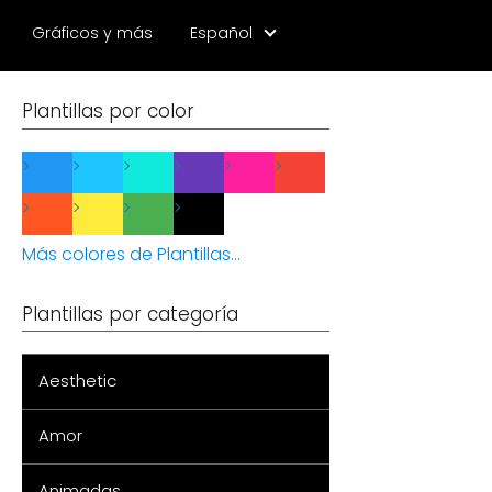
Gráficos y más
Español
Plantillas por color
Más colores de Plantillas...
Plantillas por categoría
Aesthetic
Amor
Animadas