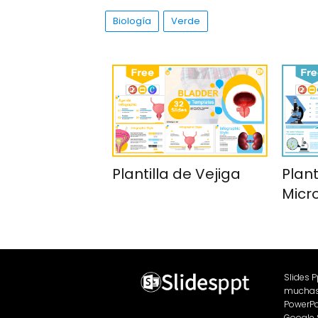
Biología
Verde
Plantilla de Vejiga
Plant
Micr
Slides 
muchas 
PowerPo
Google 