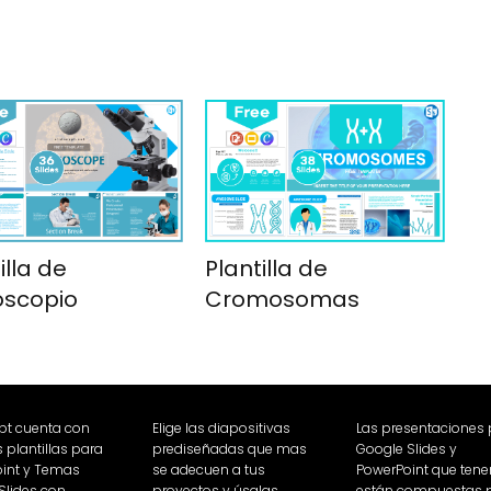
illa de
Plantilla de
oscopio
Cromosomas
Ppt cuenta con
Elige las diapositivas
Las presentaciones
plantillas para
prediseñadas que mas
Google Slides y
int y Temas
se adecuen a tus
PowerPoint que ten
Slides con
proyectos y úsalas
están compuestas 