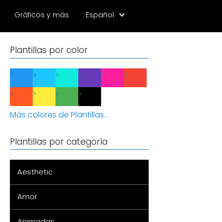
Gráficos y más
Español
Plantillas por color
Más colores de Plantillas...
Plantillas por categoría
Aesthetic
Amor
Animadas