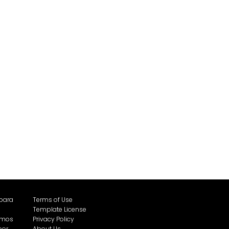
 para
Terms of Use
Template License
emos
Privacy Policy
por
About Us