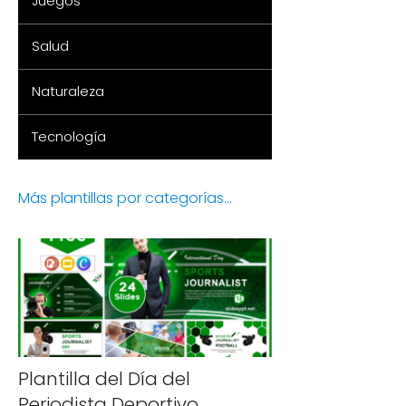
Juegos
Salud
Naturaleza
Tecnología
Más plantillas por categorías...
Plantilla del Día del
Periodista Deportivo