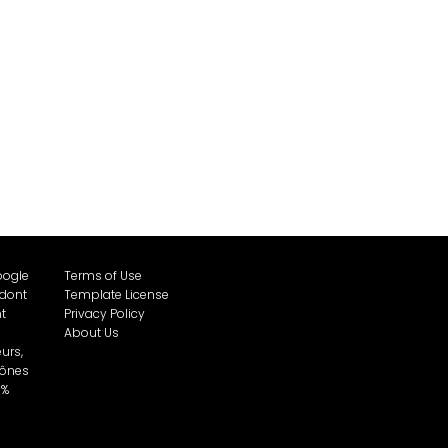
oogle
Terms of Use
 dont
Template License
t
Privacy Policy
About Us
urs,
cônes
0%