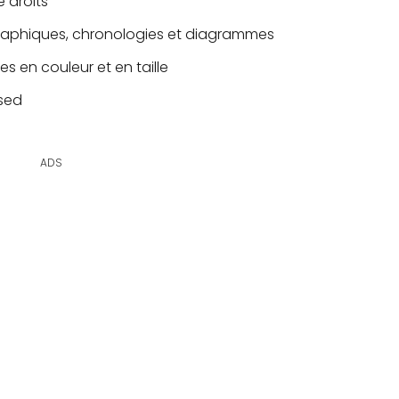
e droits
 graphiques, chronologies et diagrammes
s en couleur et en taille
nsed
ADS