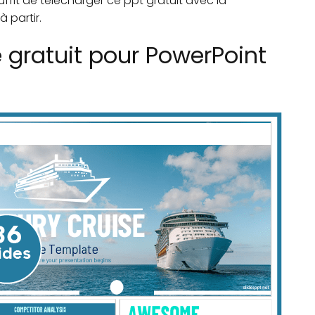
uffit de télécharger ce ppt gratuit avec la
 partir.
e gratuit pour PowerPoint