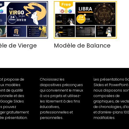
le de Vierge
Modèle de Balance
Ppt propose de
Choisissez les
Les présentations G
ux modèles
diapositives préconçues
Slides et PowerPoint
int de qualité
qui conviennent le mieux
nous disposons son
ionnelle et des
à vos projets et utilisez-
composées de
Google Slides
les librement à des fins
graphiques, de vecte
us pouvez
éducatives,
de chronologies, d’i
rger gratuitement
professionnelles et
et d’arrière-plans 10
tre présentation.
personnelles.
modifiables.