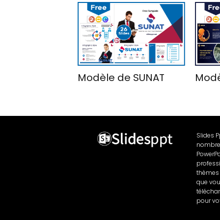
Modèle de SUNAT
Modè
Slides 
nombre
PowerPo
profess
thèmes 
que vo
télécha
pour vo