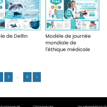
e de Delfin
Modèle de journée
mondiale de
l'éthique médicale
2
3
…
6
»
Ppt propose de
Choisissez les
Les présentations G