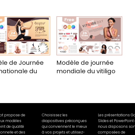
le de Journée
Modèle de journée
nationale du
mondiale du vitiligo
a
Ppt propose de
Choisissez les
Les présentations G
ux modèles
diapositives préconçues
Slides et PowerPoint
int de qualité
qui conviennent le mieux
nous disposons son
ionnelle et des
à vos projets et utilisez-
composées de