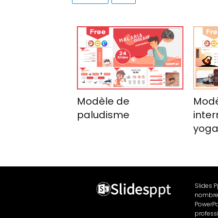
Modèle de
Modè
paludisme
inter
yog
Slides 
nombre
PowerPo
profess