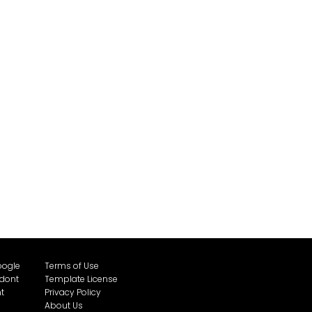
oogle
Terms of Use
 dont
Template License
t
Privacy Policy
About Us