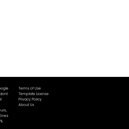
oogle
Terms of Use
 dont
Template License
t
Privacy Policy
About Us
urs,
cônes
0%