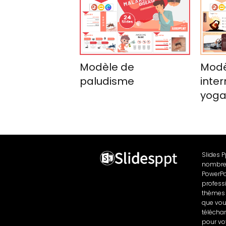
Modèle de
Modè
paludisme
inter
yog
Slides 
nombre
PowerPo
profess
thèmes 
que vo
télécha
pour vo