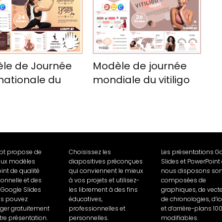
le de Journée
Modèle de journée
nationale du
mondiale du vitiligo
a
Ppt propose de
Choisissez les
Les présentations G
ux modèles
diapositives préconçues
Slides et PowerPoint
int de qualité
qui conviennent le mieux
nous disposons son
ionnelle et des
à vos projets et utilisez-
composées de
Google Slides
les librement à des fins
graphiques, de vecte
us pouvez
éducatives,
de chronologies, d’i
rger gratuitement
professionnelles et
et d’arrière-plans 10
tre présentation.
personnelles.
modifiables.