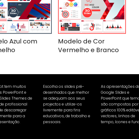
lo Azul com
Modelo de Cor
elho
Vermelho e Branco
Ppt tem muitos
Escolha os slides pré-
As apresentações d
 PowerPoint e
desenhados que melhor
Google Slides e
Slides Themes de
se adequam aos seus
PowerPoint que tem
de profissional
projectos e utilize-os
são compostas por
e descarregar
livremente para fins
gráficos 100% editáve
amente para a
educativos, de trabalho e
vectores, linhas de
esentação.
pessoais.
tempo, ícones e fun