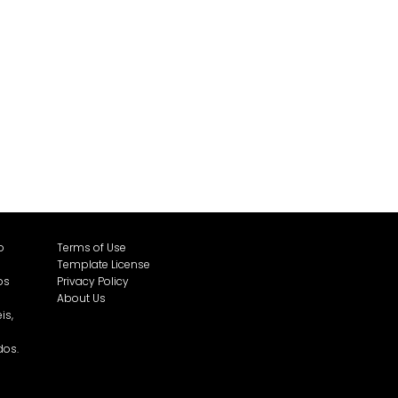
o
Terms of Use
Template License
os
Privacy Policy
About Us
is,
dos.