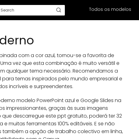
Todos os modelos
oderno
inada com a cor azul, tornou-se a favorita de
 Uma vez que esta combinação é muito versátil e
 e em qualquer tema necessário. Recomendamos a
l para temas inspirados pelo mundo empresarial e
os incríveis e surpreendentes.
derno modelo PowerPoint azul e Google Slides na
os impressionantes, graças às suas imagens
que descarregue este ppt gratuito, poderá ter 32
a e muitas ferramentas 100% editáveis. E se não
os também a opção de trabalho colectivo em linha,