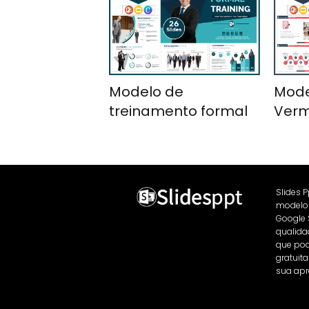
Modelo de
Mode
treinamento formal
Verm
Slides 
modelos
Google 
qualida
que pod
gratuit
sua apr