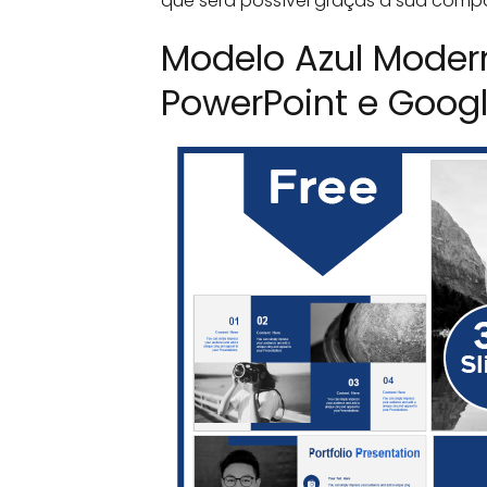
que será possível graças à sua comp
Modelo Azul Modern
PowerPoint e Googl