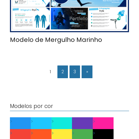
Modelo de Mergulho Marinho
1
2
3
»
Modelos por cor